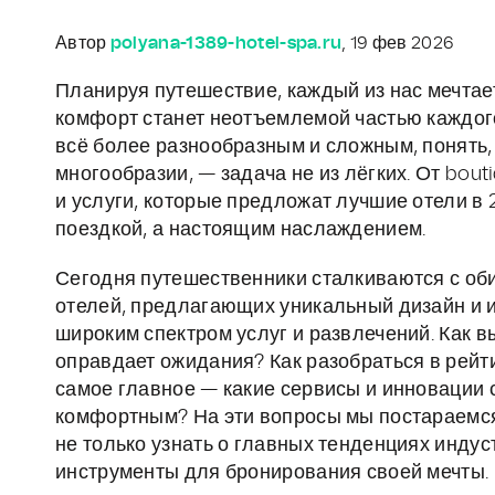
Автор
polyana-1389-hotel-spa.ru
, 19 фев 2026
Планируя путешествие, каждый из нас мечтае
комфорт станет неотъемлемой частью каждого
всё более разнообразным и сложным, понять,
многообразии, — задача не из лёгких. От bou
и услуги, которые предложат лучшие отели в 
поездкой, а настоящим наслаждением.
Сегодня путешественники сталкиваются с оби
отелей, предлагающих уникальный дизайн и и
широким спектром услуг и развлечений. Как в
оправдает ожидания? Как разобраться в рейт
самое главное — какие сервисы и инновации
комфортным? На эти вопросы мы постараемся 
не только узнать о главных тенденциях индус
инструменты для бронирования своей мечты.