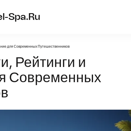
pol
el-Spa.ru
вание для Современных Путешественников
и, Рейтинги и
ля Современных
ов